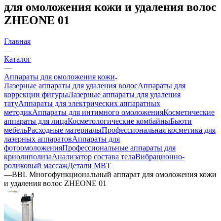
для омоложения кожи и удаления волос
ZHEONE 01
Главная
—
Каталог
—
Аппараты для омоложения кожи
Лазерные аппараты для удаления волос
Аппараты для
коррекции фигуры
Лазерные аппараты для удаления
тату
Аппараты для электрических аппаратных
методик
Аппараты для интимного омоложения
Косметические
аппараты для лица
Косметологические комбайны
Бьюти
мебель
Расходные материалы
Профессиональная косметика для
лазерных аппаратов
Аппараты для
фотоомоложения
Профессиональные аппараты для
криолиполиза
Анализатор состава тела
Вибрационно-
роликовый массаж
Детали MBT
—
BBL Многофункциональный аппарат для омоложения кожи
и удаления волос ZHEONE 01