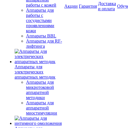
Доставка
работы с кожей
Акции
Гарантия
Обуч
и оплата
Аппараты для
работы с
сосудистыми
проявлениями
кожи
Аппараты BBL
Аппараты для RF-
лифтинга
Аппараты для
электрических
аппаратных методик
Аппараты для
микротоковой
аппаратной
методики
Аппараты для
аппаратной
миостимуляции