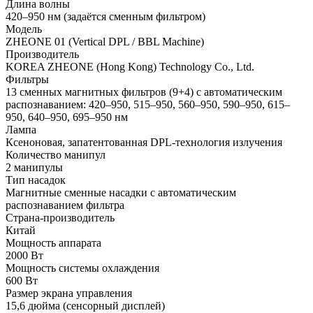
Длина волны
420–950 нм (задаётся сменным фильтром)
Модель
ZHEONE 01 (Vertical DPL / BBL Machine)
Производитель
KOREA ZHEONE (Hong Kong) Technology Co., Ltd.
Фильтры
13 сменных магнитных фильтров (9+4) с автоматическим
распознаванием: 420–950, 515–950, 560–950, 590–950, 615–
950, 640–950, 695–950 нм
Лампа
Ксеноновая, запатентованная DPL-технология излучения
Количество манипул
2 манипулы
Тип насадок
Магнитные сменные насадки с автоматическим
распознаванием фильтра
Страна-производитель
Китай
Мощность аппарата
2000 Вт
Мощность системы охлаждения
600 Вт
Размер экрана управления
15,6 дюйма (сенсорный дисплей)