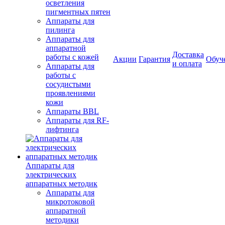
осветления
пигментных пятен
Аппараты для
пилинга
Аппараты для
аппаратной
Доставка
работы с кожей
Акции
Гарантия
Обуч
и оплата
Аппараты для
работы с
сосудистыми
проявлениями
кожи
Аппараты BBL
Аппараты для RF-
лифтинга
Аппараты для
электрических
аппаратных методик
Аппараты для
микротоковой
аппаратной
методики