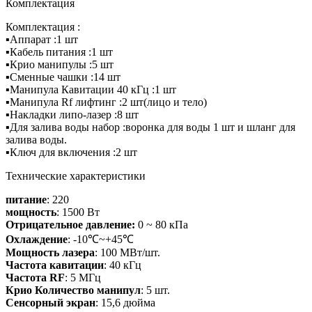
Комплектация
Комплектация :
▪️Аппарат :1 шт
▪️Кабель питания :1 шт
▪️Крио манипулы :5 шт
▪️Сменные чашки :14 шт
▪️Манипула Кавитации 40 кГц :1 шт
▪️Манипула Rf лифтинг :2 шт(лицо и тело)
▪️Накладки липо-лазер :8 шт
▪️Для залива воды набор :воронка для воды 1 шт и шланг для
залива воды.
▪️Ключ для включения :2 шт
Технические характеристики
питание
: 220
мощность
: 1500 Вт
Отрицательное давление:
0 ~ 80 кПа
Охлаждение
: -10℃~+45℃
Мощность лазера
: 100 МВт/шт.
Частота кавитации
: 40 кГц
Частота RF
: 5 МГц
Крио Количество манипул
: 5 шт.
Сенсорный экран
: 15,6 дюйма