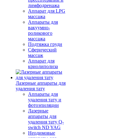
лимфодренажа
Аппарат для LPG
массажа
Аппараты для
вакуумно-
роликового
массажа
Подтяжка груди
Сферический
массаж
Аппарат для
криолиполиза
Лазерные аппараты для
удаления тату
Аппараты для
удаления тату и
фотоэпиляции
Лазерные
аппараты для
удаления тату Q-
switch ND YAG
Неодимовые