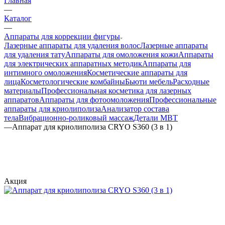
Главная
—
Каталог
—
Аппараты для коррекции фигуры
Лазерные аппараты для удаления волос
Лазерные аппараты
для удаления тату
Аппараты для омоложения кожи
Аппараты
для электрических аппаратных методик
Аппараты для
интимного омоложения
Косметические аппараты для
лица
Косметологические комбайны
Бьюти мебель
Расходные
материалы
Профессиональная косметика для лазерных
аппаратов
Аппараты для фотоомоложения
Профессиональные
аппараты для криолиполиза
Анализатор состава
тела
Вибрационно-роликовый массаж
Детали MBT
—
Аппарат для криолиполиза CRYO S360 (3 в 1)
Акция