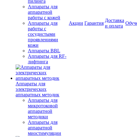
пилинга
Аппараты для
аппаратной
работы с кожей
Доставка
Аппараты для
Акции
Гарантия
Обуч
и оплата
работы с
сосудистыми
проявлениями
кожи
Аппараты BBL
Аппараты для RF-
лифтинга
Аппараты для
электрических
аппаратных методик
Аппараты для
микротоковой
аппаратной
методики
Аппараты для
аппаратной
миостимуляции