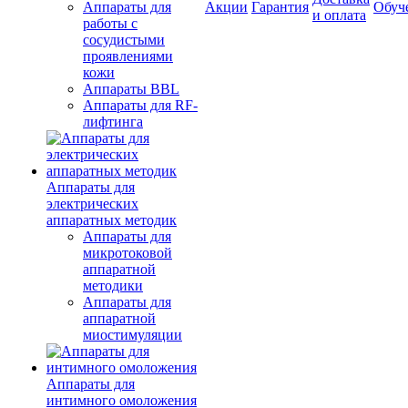
Аппараты для
Акции
Гарантия
Обуч
и оплата
работы с
сосудистыми
проявлениями
кожи
Аппараты BBL
Аппараты для RF-
лифтинга
Аппараты для
электрических
аппаратных методик
Аппараты для
микротоковой
аппаратной
методики
Аппараты для
аппаратной
миостимуляции
Аппараты для
интимного омоложения