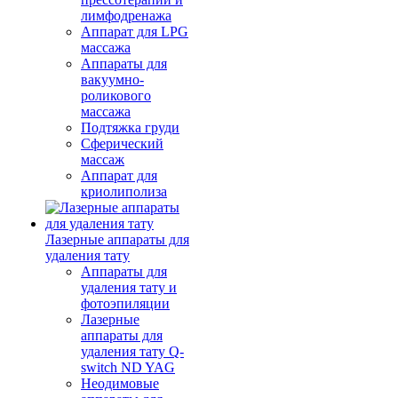
лимфодренажа
Аппарат для LPG
массажа
Аппараты для
вакуумно-
роликового
массажа
Подтяжка груди
Сферический
массаж
Аппарат для
криолиполиза
Лазерные аппараты для
удаления тату
Аппараты для
удаления тату и
фотоэпиляции
Лазерные
аппараты для
удаления тату Q-
switch ND YAG
Неодимовые