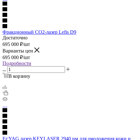
Фракционный CO2-лазер Lefis D9
Достаточно
695 000
₽
/шт
Варианты цен
695 000
₽
/шт
Подробности
В корзину
Er:YAG лазер KEYLASER 2940 нм для омоложения кожи и