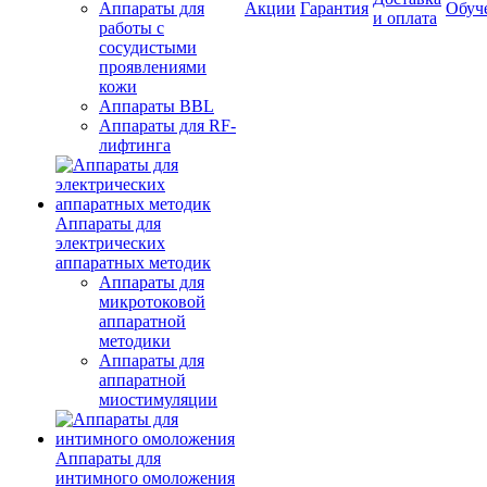
Аппараты для
Акции
Гарантия
Обуч
и оплата
работы с
сосудистыми
проявлениями
кожи
Аппараты BBL
Аппараты для RF-
лифтинга
Аппараты для
электрических
аппаратных методик
Аппараты для
микротоковой
аппаратной
методики
Аппараты для
аппаратной
миостимуляции
Аппараты для
интимного омоложения