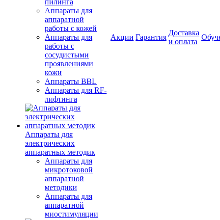
пилинга
Аппараты для
аппаратной
работы с кожей
Доставка
Аппараты для
Акции
Гарантия
Обуч
и оплата
работы с
сосудистыми
проявлениями
кожи
Аппараты BBL
Аппараты для RF-
лифтинга
Аппараты для
электрических
аппаратных методик
Аппараты для
микротоковой
аппаратной
методики
Аппараты для
аппаратной
миостимуляции