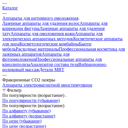
—
Каталог
—
Аппараты для интимного омоложения
Лазерные аппараты для удаления волос
Аппараты для
коррекции фигуры
Лазерные аппараты для удаления
тату
Аппараты для омоложения кожи
Аппараты для
электрических аппаратных методик
Косметические аппараты
для лица
Косметологические комбайны
Бьюти
мебель
Расходные материалы
Профессиональная косметика для
лазерных аппаратов
Аппараты для
фотоомоложения
Профессиональные аппараты для
криолиполиза
Анализатор состава тела
Вибрационно-
роликовый массаж
Детали MBT
—
Фракционные CO2 лазеры
Аппараты электромагнитной миостимуляции
Фильтр
По популярности (возрастание)
По популярности (убывание)
По популярности (возрастание)
По алфавиту (убывание)
По алфавиту (возрастание)
По цене (убывание)
По цене (возрастание)