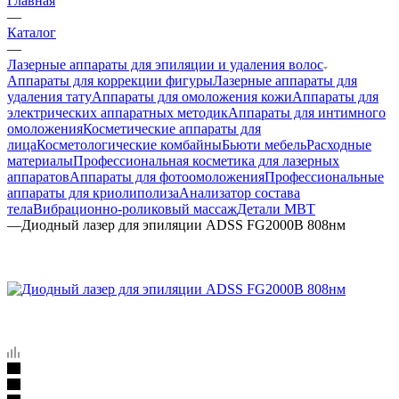
Главная
—
Каталог
—
Лазерные аппараты для эпиляции и удаления волос
Аппараты для коррекции фигуры
Лазерные аппараты для
удаления тату
Аппараты для омоложения кожи
Аппараты для
электрических аппаратных методик
Аппараты для интимного
омоложения
Косметические аппараты для
лица
Косметологические комбайны
Бьюти мебель
Расходные
материалы
Профессиональная косметика для лазерных
аппаратов
Аппараты для фотоомоложения
Профессиональные
аппараты для криолиполиза
Анализатор состава
тела
Вибрационно-роликовый массаж
Детали MBT
—
Диодный лазер для эпиляции ADSS FG2000B 808нм