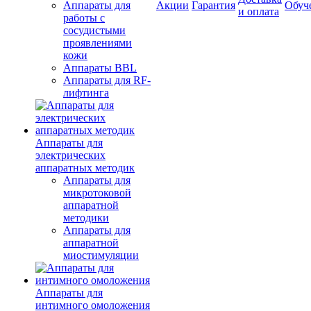
Аппараты для
Акции
Гарантия
Обуч
и оплата
работы с
сосудистыми
проявлениями
кожи
Аппараты BBL
Аппараты для RF-
лифтинга
Аппараты для
электрических
аппаратных методик
Аппараты для
микротоковой
аппаратной
методики
Аппараты для
аппаратной
миостимуляции
Аппараты для
интимного омоложения