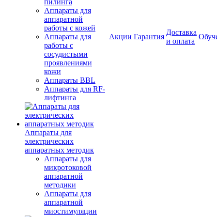
пилинга
Аппараты для
аппаратной
работы с кожей
Доставка
Аппараты для
Акции
Гарантия
Обуч
и оплата
работы с
сосудистыми
проявлениями
кожи
Аппараты BBL
Аппараты для RF-
лифтинга
Аппараты для
электрических
аппаратных методик
Аппараты для
микротоковой
аппаратной
методики
Аппараты для
аппаратной
миостимуляции