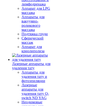
лимфодренажа
Аппарат для LPG
массажа
Аппараты для
вакуумно-
роликового
массажа
Подтяжка груди
Сферический
массаж
Аппарат для
криолиполиза
Лазерные аппараты для
удаления тату
Аппараты для
удаления тату и
фотоэпиляции
Лазерные
аппараты для
удаления тату Q-
switch ND YAG
Неодимовые