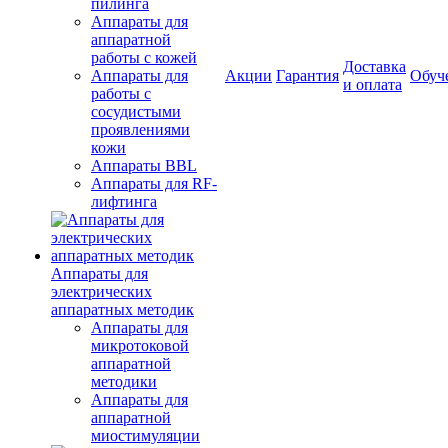
пилинга
Аппараты для
аппаратной
работы с кожей
Доставка
Аппараты для
Акции
Гарантия
Обуч
и оплата
работы с
сосудистыми
проявлениями
кожи
Аппараты BBL
Аппараты для RF-
лифтинга
Аппараты для
электрических
аппаратных методик
Аппараты для
микротоковой
аппаратной
методики
Аппараты для
аппаратной
миостимуляции