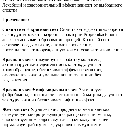
Лечебный и оздоровительный эффект зависит от выбранного
спектра:
Применение:
Синий свет + красный свет
Синий свет эффективно борется
с акне, уничтожает анаэробные бактерии Propionibacterium
acnes и уменьшает образование прыщей. Красный свет
осветляет следы от акне, снимает воспаление,
восстанавливает поврежденную кожу и ускоряет заживление.
Красный свет
Стимулирует выработку коллагена,
активизирует жизнедеятельность клеток, улучшает
кровообращение, обеспечивает эффект осветления,
омоложения кожи и уменьшения пигментации без
раздражения.
Красный свет + инфракрасный свет
Активирует
фибробласты, восстанавливает клеточный матрикс, улучшает
текстуру кожи и обеспечивает лифтинг-эффект.
Желтый свет
Улучшает кислородный обмен в клетках,
стимулирует микроциркуляцию, расщепляет пигменты,
способствует лимфодренажу, насыщает кожу энергией,
нормализует работу желез, укрепляет иммунитет и