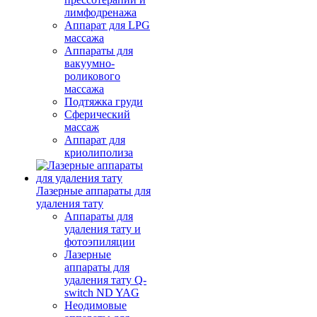
лимфодренажа
Аппарат для LPG
массажа
Аппараты для
вакуумно-
роликового
массажа
Подтяжка груди
Сферический
массаж
Аппарат для
криолиполиза
Лазерные аппараты для
удаления тату
Аппараты для
удаления тату и
фотоэпиляции
Лазерные
аппараты для
удаления тату Q-
switch ND YAG
Неодимовые