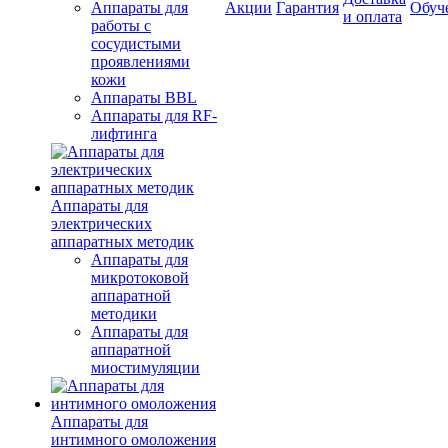
Аппараты для
Акции
Гарантия
Обуч
и оплата
работы с
сосудистыми
проявлениями
кожи
Аппараты BBL
Аппараты для RF-
лифтинга
Аппараты для
электрических
аппаратных методик
Аппараты для
микротоковой
аппаратной
методики
Аппараты для
аппаратной
миостимуляции
Аппараты для
интимного омоложения