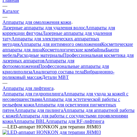
Главная
—
Каталог
—
Аппараты для омоложения кожи
Лазерные аппараты для удаления волос
Аппараты для
коррекции фигуры
Лазерные аппараты для удаления
тату
Аппараты для электрических аппаратных
методик
Аппараты для интимного омоложения
Косметические
аппараты для лица
Косметологические комбайны
Бьюти
мебель
Расходные материалы
Профессиональная косметика для
лазерных аппаратов
Аппараты для
фотоомоложения
Профессиональные аппараты для
криолиполиза
Анализатор состава тела
Вибрационно-
роликовый массаж
Детали MBT
—
Аппараты для лифтинга
Аппараты для гидропилинга
Аппараты для ухода за кожей с
несовершенствами
Аппараты для эстетической работы с
рельефом кожи
Аппараты для осветления пигментных
пятен
Аппараты для пилинга
Аппараты для аппаратной работы
с кожей
Аппараты для работы с сосудистыми проявлениями
кожи
Аппараты BBL
Аппараты для RF-лифтинга
—
LED-аппарат HONKON для терапии JHM03