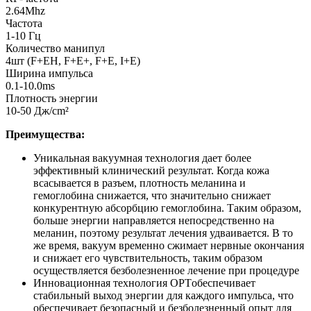
2.64Mhz
Частота
1-10 Гц
Количество манипул
4шт (F+EH, F+E+, F+E, I+E)
Ширина импульса
0.1-10.0ms
Плотность энергии
10-50 Дж/cm²
Преимущества:
Уникальная вакуумная технология дает более
эффективный клинический результат. Когда кожа
всасывается в разъем, плотность меланина и
гемоглобина снижается, что значительно снижает
конкурентную абсорбцию гемоглобина. Таким образом,
больше энергии направляется непосредственно на
меланин, поэтому результат лечения удваивается. В то
же время, вакуум временно сжимает нервные окончания
и снижает его чувствительность, таким образом
осуществляется безболезненное лечение при процедуре
Инновационная технология OPTобеспечивает
стабильный выход энергии для каждого импульса, что
обеспечивает безопасный и безболезненный опыт для