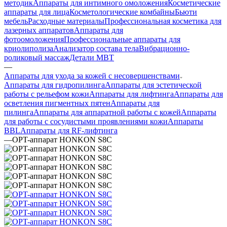
методик
Аппараты для интимного омоложения
Косметические
аппараты для лица
Косметологические комбайны
Бьюти
мебель
Расходные материалы
Профессиональная косметика для
лазерных аппаратов
Аппараты для
фотоомоложения
Профессиональные аппараты для
криолиполиза
Анализатор состава тела
Вибрационно-
роликовый массаж
Детали MBT
—
Аппараты для ухода за кожей с несовершенствами
Аппараты для гидропилинга
Аппараты для эстетической
работы с рельефом кожи
Аппараты для лифтинга
Аппараты для
осветления пигментных пятен
Аппараты для
пилинга
Аппараты для аппаратной работы с кожей
Аппараты
для работы с сосудистыми проявлениями кожи
Аппараты
BBL
Аппараты для RF-лифтинга
—
OPT-аппарат HONKON S8C