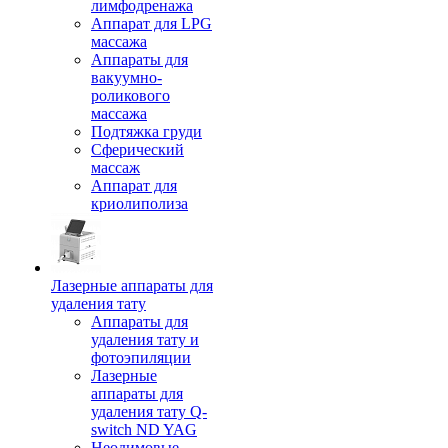
лимфодренажа
Аппарат для LPG
массажа
Аппараты для
вакуумно-
роликового
массажа
Подтяжка груди
Сферический
массаж
Аппарат для
криолиполиза
Лазерные аппараты для
удаления тату
Аппараты для
удаления тату и
фотоэпиляции
Лазерные
аппараты для
удаления тату Q-
switch ND YAG
Неодимовые