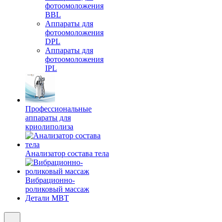
фотоомоложения
BBL
Аппараты для
фотоомоложения
DPL
Аппараты для
фотоомоложения
IPL
Профессиональные
аппараты для
криолиполиза
Анализатор состава тела
Вибрационно-
роликовый массаж
Детали MBT