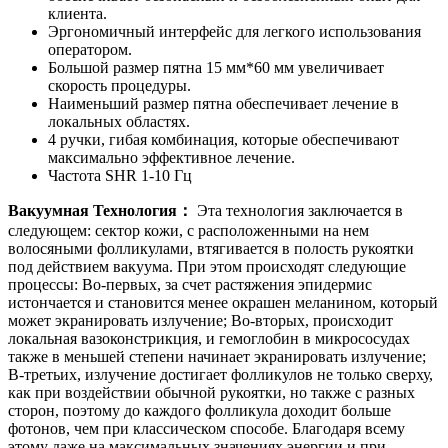
клиента.
Эргономичный интерфейс для легкого использования
оператором.
Большой размер пятна 15 мм*60 мм увеличивает
скорость процедуры.
Наименьший размер пятна обеспечивает лечение в
локальных областях.
4 ручки, гибая комбинация, которые обеспечивают
максимально эффективное лечение.
Частота SHR 1-10 Гц
Вакуумная Технология：
Эта технология заключается в
следующем: сектор кожи, с расположенными на нем
волосяными фолликулами, втягивается в полость рукоятки
под действием вакуума. При этом происходят следующие
процессы: Во-первых, за счет растяжения эпидермис
истончается и становится менее окрашен меланином, который
может экранировать излучение; Во-вторых, происходит
локальная вазоконстрикция, и гемоглобин в микрососудах
также в меньшей степени начинает экранировать излучение;
В-третьих, излучение достигает фолликулов не только сверху,
как при воздействии обычной рукоятки, но также с разных
сторон, поэтому до каждого фолликула доходит больше
фотонов, чем при классическом способе. Благодаря всему
этому даже на максимальных значениях энергии и при