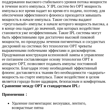
поддержании высокого стабильного уровня потока мощности
в течение всего импульса. У IPL систем без OPT мощность
импульса все время падает во время его подачи, поэтому, для
обеспечения эффективного флюенса приходится завышать
мощность в начале импульса. Такие системы выдают
«треугольный» импульс в начале которого мощность высока, а
в конце она падает до значений, при которых воздействие
становится уже неэффективным. Такие IPL системы могут
быть эффективными при достаточно высокой пиковой
мощности, но процедуры лечения пигментных и сосудистых
дисхромий на системах без технологии OPT чреваты
выраженными побочными эффектами и дискомфортом.
Продуманная конструкция ксеноновой лампы и управление
ее питанием составляющие основу технологии OPT в
аппарате OPT, позволяют подавать импульс постоянной
мощности. Благодаря этому необходимый эффективный
флюенс доставляется к тканям без необходимости «задирать»
мощность на старте импульса. Такое воздействие в целом
является гораздо более щадящим, безопасным и комфортным.
Сравнение между OPT и стандартным IPL:
Применения：
Удаление пигментации: веснушки, лентиго,
возврастные пятна