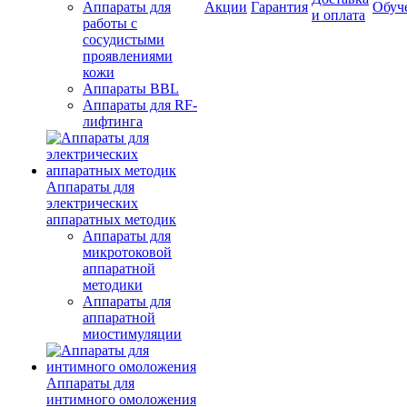
Аппараты для
Акции
Гарантия
Обуч
и оплата
работы с
сосудистыми
проявлениями
кожи
Аппараты BBL
Аппараты для RF-
лифтинга
Аппараты для
электрических
аппаратных методик
Аппараты для
микротоковой
аппаратной
методики
Аппараты для
аппаратной
миостимуляции
Аппараты для
интимного омоложения