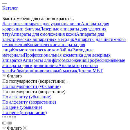
—
Каталог
—
Бьюти-мебель для салонов красоты
Лазерные аппараты для удаления волос
Аппараты для
коррекции фигуры
Лазерные аппараты для удаления
тату
Аппараты для омоложения кожи
Аппараты для
электрических аппаратных методик
Аппараты для интимного
омоложения
Косметические аппараты для
лица
Косметологические комбайны
Расходные
материалы
Профессиональная косметика для лазерных
аппаратов
Аппараты для фотоомоложения
Профессиональные
аппараты для криолиполиза
Анализатор состава
тела
Вибрационно-роликовый массаж
Детали MBT
Фильтр
По популярности (возрастание)
По популярности (убывание)
По популярности (возрастание)
По алфавиту (убывание)
По алфавиту (возрастание)
По цене (убывание)
По цене (возрастание)
Фильтр