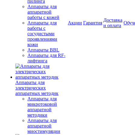
пилинга
Аппараты для
аппаратной
работы с кожей
Доставка
Аппараты для
Акции
Гарантия
Обуч
и оплата
работы с
сосудистыми
проявлениями
кожи
Аппараты BBL
Аппараты для RF-
лифтинга
Аппараты для
электрических
аппаратных методик
Аппараты для
микротоковой
аппаратной
методики
Аппараты для
аппаратной
миостимуляции