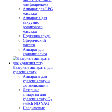
лимфодренажа
Аппарат для LPG
массажа
Аппараты для
вакуумно-
роликового
массажа
Подтяжка груди
Сферический
массаж
Аппарат для
криолиполиза
Лазерные аппараты для
удаления тату
Аппараты для
удаления тату и
фотоэпиляции
Лазерные
аппараты для
удаления тату Q-
switch ND YAG
Неодимовые