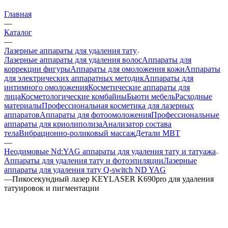
Главная
—
Каталог
—
Лазерные аппараты для удаления тату
Лазерные аппараты для удаления волос
Аппараты для
коррекции фигуры
Аппараты для омоложения кожи
Аппараты
для электрических аппаратных методик
Аппараты для
интимного омоложения
Косметические аппараты для
лица
Косметологические комбайны
Бьюти мебель
Расходные
материалы
Профессиональная косметика для лазерных
аппаратов
Аппараты для фотоомоложения
Профессиональные
аппараты для криолиполиза
Анализатор состава
тела
Вибрационно-роликовый массаж
Детали MBT
—
Неодимовые Nd:YAG аппараты для удаления тату и татуажа
Аппараты для удаления тату и фотоэпиляции
Лазерные
аппараты для удаления тату Q-switch ND YAG
—
Пикосекундный лазер KEYLASER K690pro для удаления
татуировок и пигментации