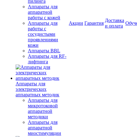
пилинга
Аппараты для
аппаратной
работы с кожей
Доставка
Аппараты для
Акции
Гарантия
Обуч
и оплата
работы с
сосудистыми
проявлениями
кожи
Аппараты BBL
Аппараты для RF-
лифтинга
Аппараты для
электрических
аппаратных методик
Аппараты для
микротоковой
аппаратной
методики
Аппараты для
аппаратной
миостимуляции