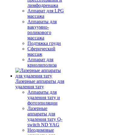
лимфодренажа
Аппарат для LPG
массажа
Аппараты для
вакуумно-
роликового
массажа
Подтяжка груди
Сферический
массаж
Аппарат для
криолиполиза
Лазерные аппараты для
удаления тату
Аппараты для
удаления тату и
фотоэпиляции
Лазерные
аппараты для
удаления тату Q-
switch ND YAG
Неодимовые