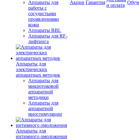
Аппараты для
Акции
Гарантия
Обуч
и оплата
работы с
сосудистыми
проявлениями
кожи
Аппараты BBL
Аппараты для RF-
лифтинга
Аппараты для
электрических
аппаратных методик
Аппараты для
микротоковой
аппаратной
методики
Аппараты для
аппаратной
миостимуляции
Аппараты для
интимного омоложения