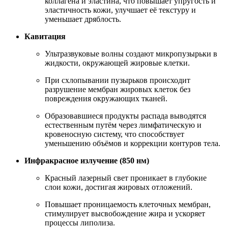
коллагена и эластина, что повышает упругость и
эластичность кожи, улучшает её текстуру и
уменьшает дряблость.
Кавитация
Ультразвуковые волны создают микропузырьки в
жидкости, окружающей жировые клетки.
При схлопывании пузырьков происходит
разрушение мембран жировых клеток без
повреждения окружающих тканей.
Образовавшиеся продукты распада выводятся
естественным путём через лимфатическую и
кровеносную систему, что способствует
уменьшению объёмов и коррекции контуров тела.
Инфракрасное излучение (850 нм)
Красный лазерный свет проникает в глубокие
слои кожи, достигая жировых отложений.
Повышает проницаемость клеточных мембран,
стимулирует высвобождение жира и ускоряет
процессы липолиза.