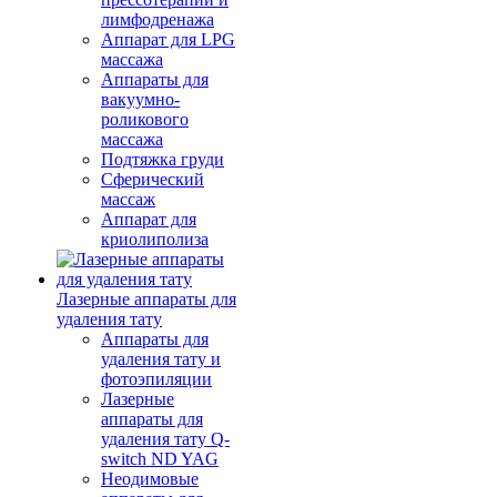
лимфодренажа
Аппарат для LPG
массажа
Аппараты для
вакуумно-
роликового
массажа
Подтяжка груди
Сферический
массаж
Аппарат для
криолиполиза
Лазерные аппараты для
удаления тату
Аппараты для
удаления тату и
фотоэпиляции
Лазерные
аппараты для
удаления тату Q-
switch ND YAG
Неодимовые