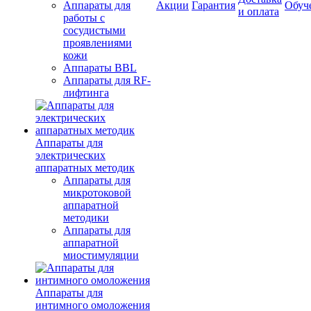
Аппараты для
Акции
Гарантия
Обуч
и оплата
работы с
сосудистыми
проявлениями
кожи
Аппараты BBL
Аппараты для RF-
лифтинга
Аппараты для
электрических
аппаратных методик
Аппараты для
микротоковой
аппаратной
методики
Аппараты для
аппаратной
миостимуляции
Аппараты для
интимного омоложения