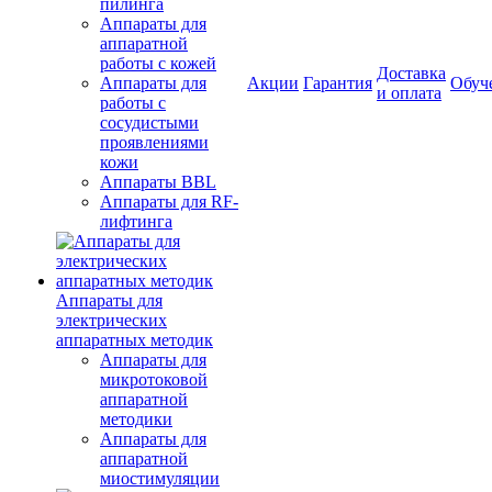
пилинга
Аппараты для
аппаратной
работы с кожей
Доставка
Аппараты для
Акции
Гарантия
Обуч
и оплата
работы с
сосудистыми
проявлениями
кожи
Аппараты BBL
Аппараты для RF-
лифтинга
Аппараты для
электрических
аппаратных методик
Аппараты для
микротоковой
аппаратной
методики
Аппараты для
аппаратной
миостимуляции