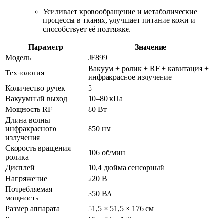
Усиливает кровообращение и метаболические
процессы в тканях, улучшает питание кожи и
способствует её подтяжке.
Параметр
Значение
Модель
JF899
Вакуум + ролик + RF + кавитация +
Технология
инфракрасное излучение
Количество ручек
3
Вакуумный выход
10–80 кПа
Мощность RF
80 Вт
Длина волны
инфракрасного
850 нм
излучения
Скорость вращения
106 об/мин
ролика
Дисплей
10,4 дюйма сенсорный
Напряжение
220 В
Потребляемая
350 ВА
мощность
Размер аппарата
51,5 × 51,5 × 176 см