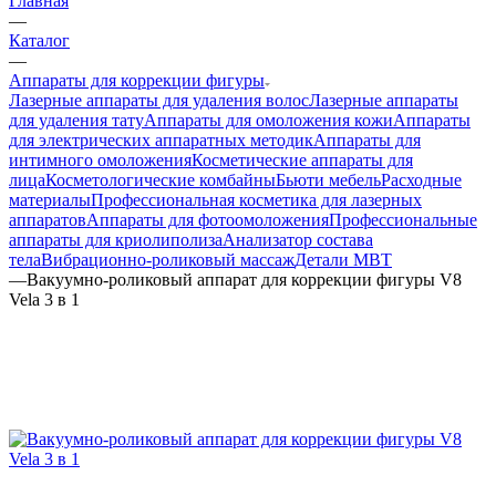
Главная
—
Каталог
—
Аппараты для коррекции фигуры
Лазерные аппараты для удаления волос
Лазерные аппараты
для удаления тату
Аппараты для омоложения кожи
Аппараты
для электрических аппаратных методик
Аппараты для
интимного омоложения
Косметические аппараты для
лица
Косметологические комбайны
Бьюти мебель
Расходные
материалы
Профессиональная косметика для лазерных
аппаратов
Аппараты для фотоомоложения
Профессиональные
аппараты для криолиполиза
Анализатор состава
тела
Вибрационно-роликовый массаж
Детали MBT
—
Вакуумно-роликовый аппарат для коррекции фигуры V8
Vela 3 в 1