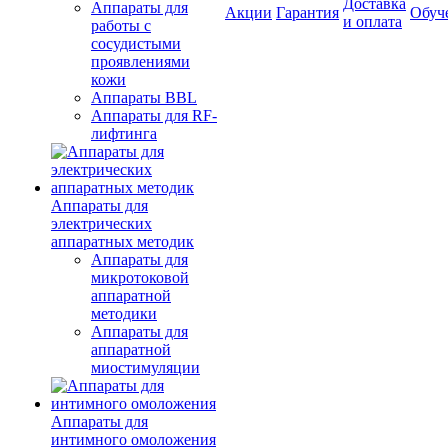
Доставка
Аппараты для
Акции
Гарантия
Обуч
и оплата
работы с
сосудистыми
проявлениями
кожи
Аппараты BBL
Аппараты для RF-
лифтинга
Аппараты для
электрических
аппаратных методик
Аппараты для
микротоковой
аппаратной
методики
Аппараты для
аппаратной
миостимуляции
Аппараты для
интимного омоложения