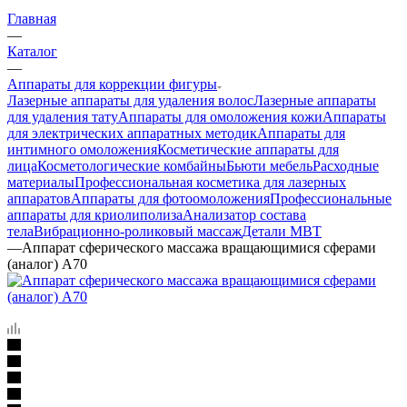
Главная
—
Каталог
—
Аппараты для коррекции фигуры
Лазерные аппараты для удаления волос
Лазерные аппараты
для удаления тату
Аппараты для омоложения кожи
Аппараты
для электрических аппаратных методик
Аппараты для
интимного омоложения
Косметические аппараты для
лица
Косметологические комбайны
Бьюти мебель
Расходные
материалы
Профессиональная косметика для лазерных
аппаратов
Аппараты для фотоомоложения
Профессиональные
аппараты для криолиполиза
Анализатор состава
тела
Вибрационно-роликовый массаж
Детали MBT
—
Аппарат сферического массажа вращающимися сферами
(аналог) А70