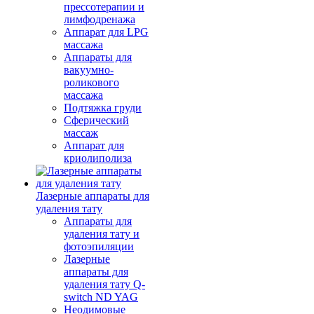
прессотерапии и
лимфодренажа
Аппарат для LPG
массажа
Аппараты для
вакуумно-
роликового
массажа
Подтяжка груди
Сферический
массаж
Аппарат для
криолиполиза
Лазерные аппараты для
удаления тату
Аппараты для
удаления тату и
фотоэпиляции
Лазерные
аппараты для
удаления тату Q-
switch ND YAG
Неодимовые