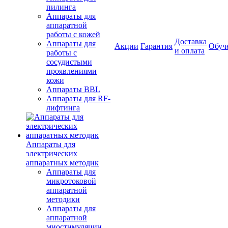
пилинга
Аппараты для
аппаратной
работы с кожей
Доставка
Аппараты для
Акции
Гарантия
Обуч
и оплата
работы с
сосудистыми
проявлениями
кожи
Аппараты BBL
Аппараты для RF-
лифтинга
Аппараты для
электрических
аппаратных методик
Аппараты для
микротоковой
аппаратной
методики
Аппараты для
аппаратной
миостимуляции