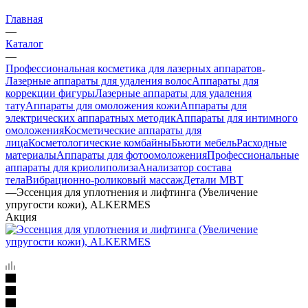
Главная
—
Каталог
—
Профессиональная косметика для лазерных аппаратов
Лазерные аппараты для удаления волос
Аппараты для
коррекции фигуры
Лазерные аппараты для удаления
тату
Аппараты для омоложения кожи
Аппараты для
электрических аппаратных методик
Аппараты для интимного
омоложения
Косметические аппараты для
лица
Косметологические комбайны
Бьюти мебель
Расходные
материалы
Аппараты для фотоомоложения
Профессиональные
аппараты для криолиполиза
Анализатор состава
тела
Вибрационно-роликовый массаж
Детали MBT
—
Эссенция для уплотнения и лифтинга (Увеличение
упругости кожи), ALKERMES
Акция