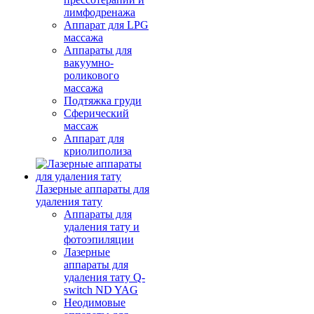
лимфодренажа
Аппарат для LPG
массажа
Аппараты для
вакуумно-
роликового
массажа
Подтяжка груди
Сферический
массаж
Аппарат для
криолиполиза
Лазерные аппараты для
удаления тату
Аппараты для
удаления тату и
фотоэпиляции
Лазерные
аппараты для
удаления тату Q-
switch ND YAG
Неодимовые