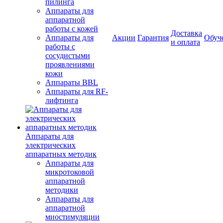
пилинга
Аппараты для
аппаратной
работы с кожей
Доставка
Аппараты для
Акции
Гарантия
Обуч
и оплата
работы с
сосудистыми
проявлениями
кожи
Аппараты BBL
Аппараты для RF-
лифтинга
Аппараты для
электрических
аппаратных методик
Аппараты для
микротоковой
аппаратной
методики
Аппараты для
аппаратной
миостимуляции