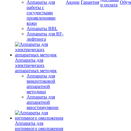
Аппараты для
Акции
Гарантия
Обуч
и оплата
работы с
сосудистыми
проявлениями
кожи
Аппараты BBL
Аппараты для RF-
лифтинга
Аппараты для
электрических
аппаратных методик
Аппараты для
микротоковой
аппаратной
методики
Аппараты для
аппаратной
миостимуляции
Аппараты для
интимного омоложения